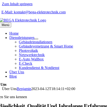
Zum Inhalt springen
E-Mail: kontakt@bega-elektrotechnik.com
Menü
Home
Dienstleistungen
Gebäudeinstallationen
Gebäudevernetzung & Smart Home
Photovoltaik
Netzwerktechnik
E-Auto Wallbox
E-Check
Kundendienst & Notdienst
Über Uns
Blog
 Uns
Über Uns
Benjamin
2023-04-12T18:14:11+02:00
en Sie uns kennen
lässlichkeit, Qualität Und Jahrelange Erfahrun